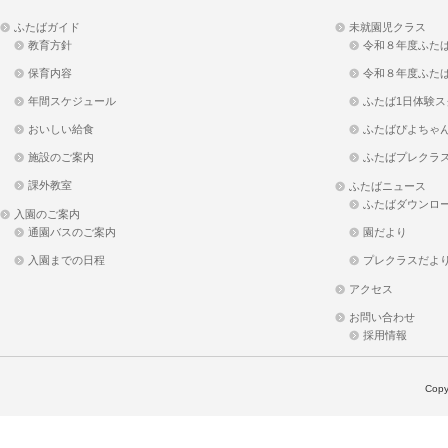
ふたばガイド
未就園児クラス
教育方針
令和８年度ふた
保育内容
令和８年度ふた
年間スケジュール
ふたば1日体験ス
おいしい給食
ふたばぴよちゃ
施設のご案内
ふたばプレクラ
課外教室
ふたばニュース
ふたばダウンロ
入園のご案内
通園バスのご案内
園だより
入園までの日程
プレクラスだよ
アクセス
お問い合わせ
採用情報
Copy